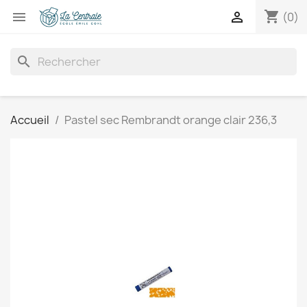
shopping_cart


(0)
search
Accueil
Pastel sec Rembrandt orange clair 236,3