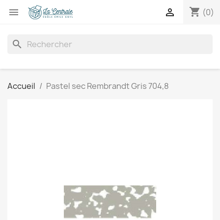
shopping_cart


(0)
search
Accueil
Pastel sec Rembrandt Gris 704,8