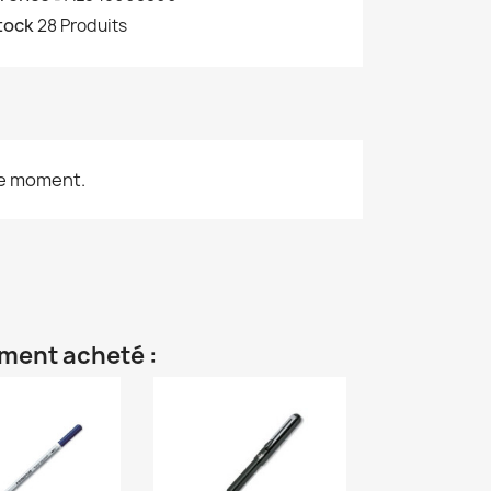
tock
28 Produits
le moment.
ement acheté :