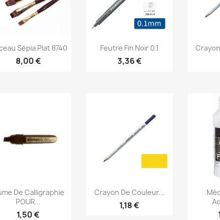
Aperçu rapide
Aperçu rapide
Ap



ceau Sépia Plat 8740
Feutre Fin Noir 0.1
Crayon
8,00 €
3,36 €
Aperçu rapide
Aperçu rapide
Ap



ume De Calligraphie
Crayon De Couleur...
Méd
POUR...
Ac
1,18 €
1,50 €