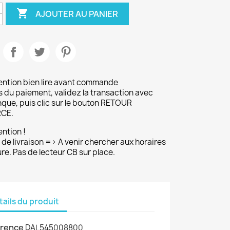

AJOUTER AU PANIER
ention bien lire avant commande
s du paiement, validez la transaction avec
que, puis clic sur le bouton RETOUR
CE.
ention !
 de livraison => A venir chercher aux horaires
re. Pas de lecteur CB sur place.
tails du produit
rence
DAL545008800