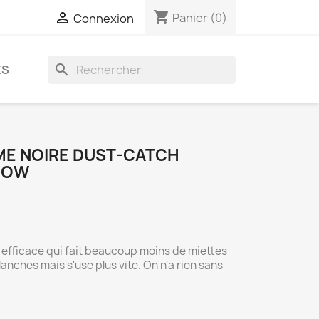
shopping_cart

Panier
(0)
Connexion
search
ES
E NOIRE DUST-CATCH
BOW
fficace qui fait beaucoup moins de miettes
lanches mais s'use plus vite. On n'a rien sans