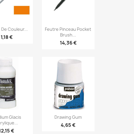
erçu rapide
Aperçu rapide

 De Couleur...
Feutre Pinceau Pocket
Brush...
1,18 €
14,36 €
erçu rapide
Aperçu rapide

ium Glacis
Drawing Gum
rylique...
4,65 €
12,15 €