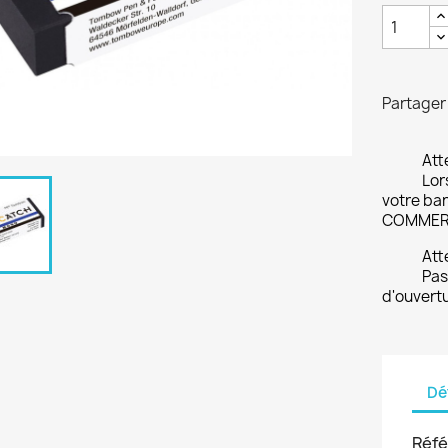
Partager
Att
Lor
votre ban
COMMER
Att
Pas
d'ouvertu
Dé
Réfé