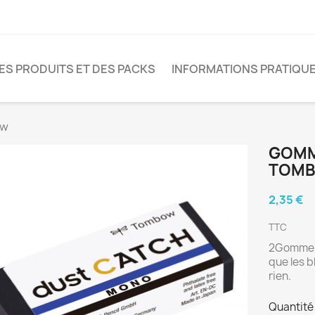
S PRODUITS ET DES PACKS
INFORMATIONS PRATIQU
ow
GOMM
TOM
2,35 €
TTC
2Gomme e
que les b
rien.
Quantité