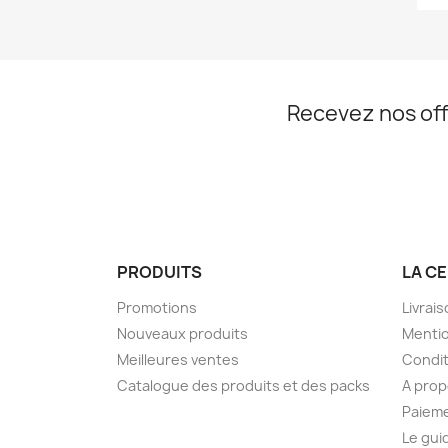
Recevez nos off
PRODUITS
LA C
Promotions
Livrai
Nouveaux produits
Mentio
Meilleures ventes
Condit
Catalogue des produits et des packs
A pro
Paiem
Le gui