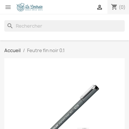
shopping_cart


(0)
search
Accueil
Feutre fin noir 0.1