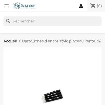
shopping_cart


(0)
search
Accueil
Cartouches d'encre stylo pinceau Pentel x4