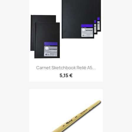
Carnet Sketchbook Relié A5...
5,15 €