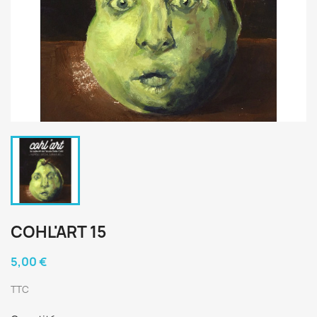
COHL'ART 15
5,00 €
TTC