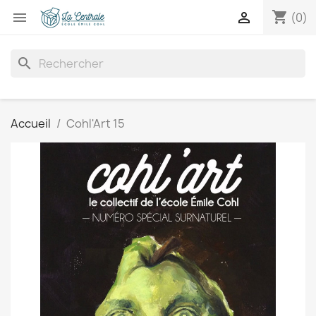
shopping_cart


(0)
search
Accueil
Cohl'Art 15