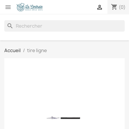
shopping_cart


(0)
search
Accueil
tire ligne