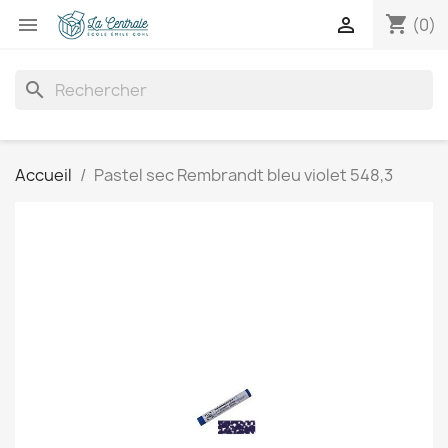
shopping_cart


(0)
search
Accueil
Pastel sec Rembrandt bleu violet 548,3