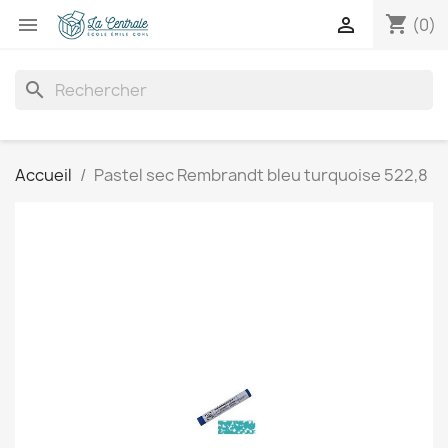
shopping_cart


(0)
search
Accueil
Pastel sec Rembrandt bleu turquoise 522,8